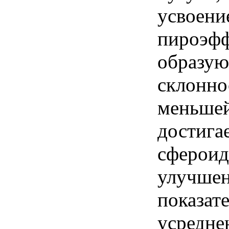
усвоени
пироэфф
образую
склонно
меньшей
достига
сфероид
улучшен
показат
усредне