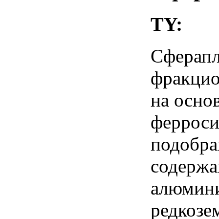
TY:
Сферап
фракцио
на осно
ферроси
подобра
содержа
алюмини
редкозе