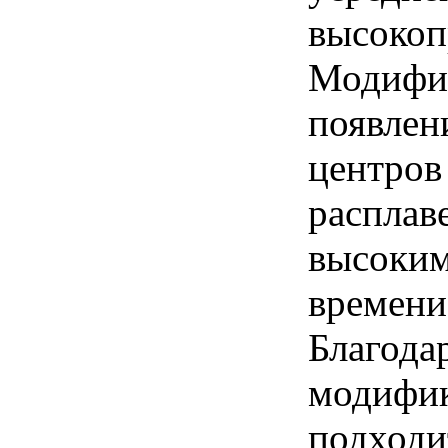
высокоп
Модифик
появлен
центров
расплаве
высоким
времени
Благода
модифик
подходи