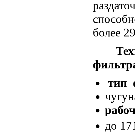
раздат
способн
более 29
Тех
фильтр
тип 
чугун
рабоч
до 17