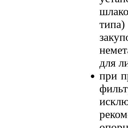
шлак
типа)
заку
немет
для л
при п
филь
искл
реко
опорн