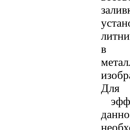
залив
уста
литни
в п
мет
изоб
Для 
эффе
дан
необ