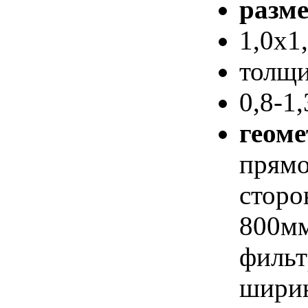
разм
1,0х1
толщи
0
,
8-
1
геом
пря
сто
800м
филь
ширин