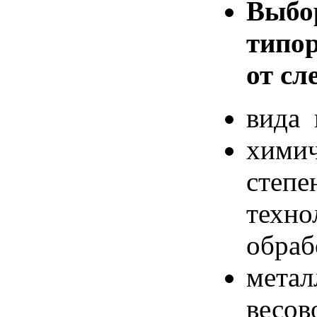
Выбо
типо
от сл
вида 
химич
степе
техно
обраб
мет
ве