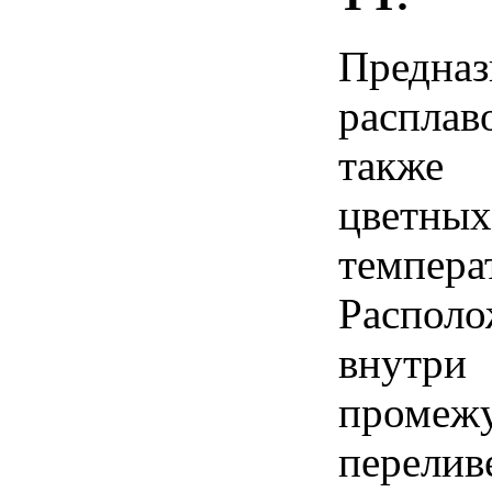
Предна
расплав
также
цветных
темпера
Распол
внут
проме
перели