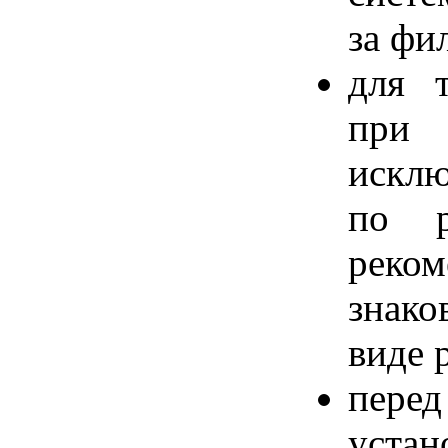
за фи
для 
при
искл
по 
реко
знак
виде 
перед
уст