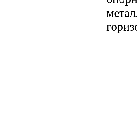
мета
гориз