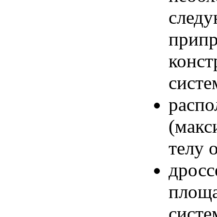
след
припр
кон
систе
рас
(мак
телу 
дросс
площ
систе