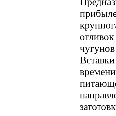
Предназ
прибыле
крупног
отливок 
чугунов
Вставки
времени
питающе
направл
заготов