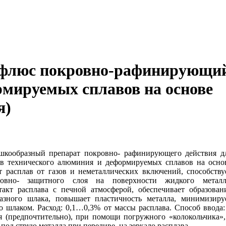
(флюс покровно-рафинирующи
рмируемых сплавов на основе
я)
кообразный препарат покровно- рафинирующего действия д
ов технического алюминия и деформируемых сплавов на осно
 расплав от газов и неметаллических включений, способству
ровно- защитного слоя на поверхности жидкого металл
акт расплава с печной атмосферой, обеспечивает образован
азного шлака, повышает пластичность металла, минимизиру
 шлаком. Расход: 0,1…0,3% от массы расплава. Способ ввода:
ля (предпочтительно), при помощи погружного «колокольчика»,
под струю металла при переливе, на зеркало расплава.