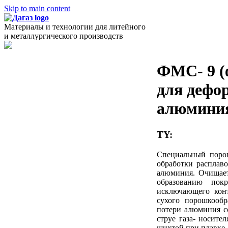
Skip to main content
Материалы и технологии для литейного
и металлургического производств
ФМС- 9 
для дефо
алюмини
TY:
Специальный порош
обработки расплав
алюминия. Очищает
образованию пок
исключающего конт
сухого порошкообр
потери алюминия со
струе газа- носите
шихтой при плавке, 