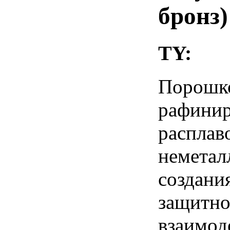
бронз)
TY:
Порошк
рафин
расп
немета
создани
защитно
взаимод