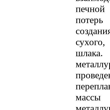
печной 
потер
создани
сухого
шлак
металл
провед
перепла
массы 
металлу