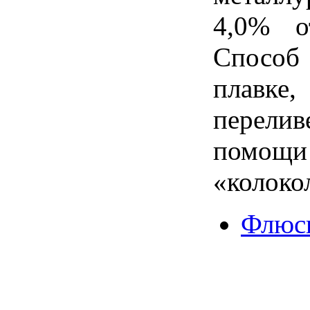
4,0% о
Способ
плавке
перелив
пом
«колоко
Флюс